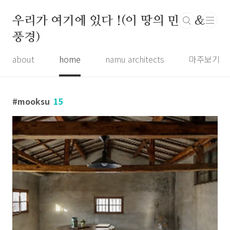
본문 바로가기
우리가 여기에 있다 !(이 땅의 민가 &
풍경)
about
home
namu architects
마주보기
mooksu
15