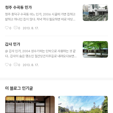
청주 수곡동 민가
글 내용
청주 흥덕구 수곡동 어느 민가, 2006 시골에 가면 집하고
밭하고 하나인 집이 많다. 저녁 먹다 필요하면 바로 마당밭
에 가서 고추, 상추 따서 바로 씻어 먹는다.도심지에 이런
0
0
2013. 8. 17.
행태의 거주라이프스타일이 있는 집을 좀처럼 보기 힘든
데...소담하고 단촐한 이 집에 살고 싶다는 생각을 해보았
다. 그런데, 찾아보니, 헐~~ 헐려버렸네... 건물이 헐린게
갑사 민가
아니라, 건강한 거주의 라이프스타일이 헐려버린거 같아
글 내용
찹찹...
@ 갑사 민가, 2004 성수기에는 민박으로 사용하는 것 같
다.. 갑사의 숨은 명소인 철간당간지주길로 내려오다보면
이 민가를 만날 수 있다.. 4계절이 뚜렷한 우리나라에서 예
0
0
2013. 8. 17.
전에 처마, 툇마루, 평상, 우물터 등은 주택의 필수적인 요
소이자, 그 자체가 거주하는 공간이었던 것 같다.
이 블로그 인기글