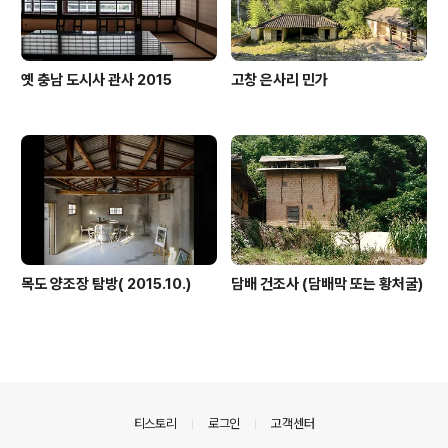
옛 충남 도시사 관사 2015
고창 은사리 민가
목도 양조장 탐방( 2015.10.)
담배 건조사 (담배막 또는 황처굴)
의안내
티스토리
로그인
고객센터