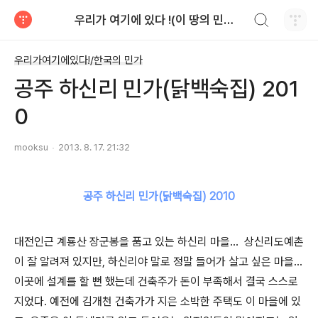
검색하기
우리가 여기에 있다 !(이 땅의 민가 & 풍경)
티스토리
우리가여기에있다!/한국의 민가
공주 하신리 민가(닭백숙집) 201
0
mooksu
2013. 8. 17. 21:32
공주 하신리 민가(닭백숙집) 2010
대전인근 계룡산 장군봉을 품고 있는 하신리 마을... 상신리도예촌
이 잘 알려져 있지만, 하신리야 말로 정말 들어가 살고 싶은 마을...
이곳에 설계를 할 뻔 했는데 건축주가 돈이 부족해서 결국 스스로
지었다. 예전에 김개천 건축가가 지은 소박한 주택도 이 마을에 있